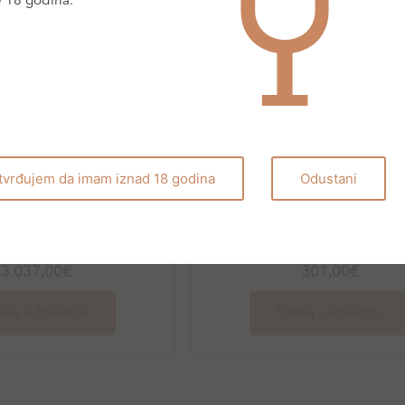
e 18 godina.
tvrđujem da imam iznad 18 godina
Odustani
Crvena vina
Chateau Rauzan Se
Crvena vina
u Margaux 2015
2018
3.037,00
€
301,00
€
daj u košaricu
Dodaj u košaricu