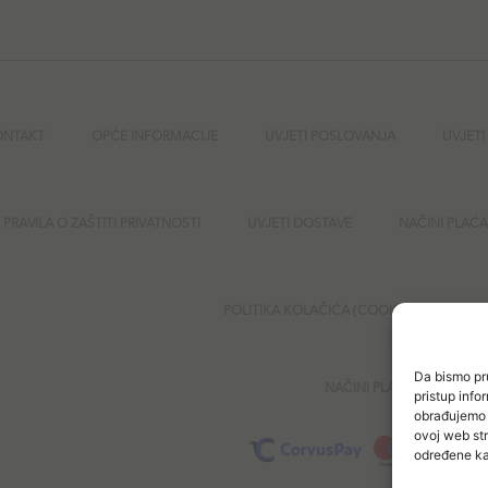
ONTAKT
OPĆE INFORMACIJE
UVJETI POSLOVANJA
UVJETI
PRAVILA O ZAŠTITI PRIVATNOSTI
UVJETI DOSTAVE
NAČINI PLAĆ
POLITIKA KOLAČIĆA (COOKIES)
SI
Da bismo pru
NAČINI PLAĆANJA
pristup inf
obrađujemo p
ovoj web str
određene kar