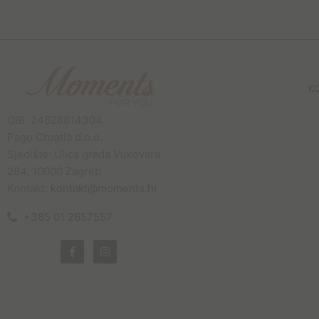
K
OIB: 24628814304
Pago Croatia d.o.o.
Sjedište: Ulica grada Vukovara
284, 10000 Zagreb
Kontakt:
kontakt@moments.hr
+385 01 2657557
F
I
a
n
c
s
e
t
b
a
o
g
o
r
k
a
-
m