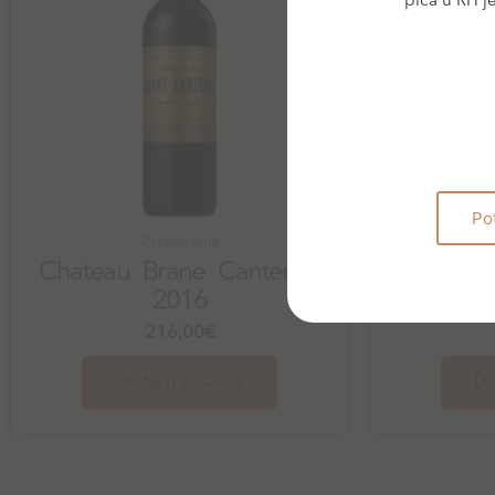
pića u RH j
Po
Crvena vina
Chateau Brane Cantenac
2016
Chatea
216,00
€
Dodaj u košaricu
Do