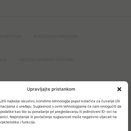
 KORIŠTENJA
PODNOŠENJE PRIGOVORA
ANJA
OBRAZAC ZA RASKID UGOVORA
GURNOST
Upravljajte pristankom
žili najbolje iskustvo, koristimo tehnologije poput kolačića za čuvanje i/ili
ormacijama o uređaju. Suglasnost s ovim tehnologijama će nam omogućiti da
odatke kao što su ponašanje pri pregledavanju ili jedinstveni ID-ovi na
anici. Nepristanak ili povlačenje suglasnosti može negativno utjecati na
akteristike i funkcije.