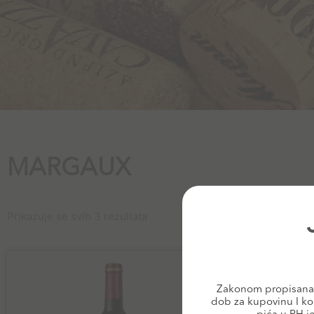
MARGAUX
Prikazuje se svih 3 rezultata
Zakonom propisana 
dob za kupovinu I ko