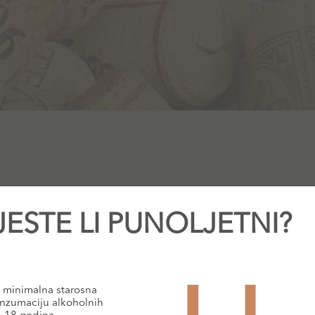
JESTE LI PUNOLJETNI?
minimalna starosna
nzumaciju alkoholnih