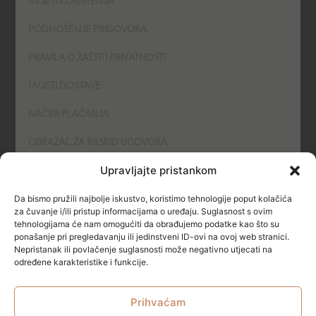
UVJETI KORIŠTENJA
PODNOŠENJE PRIGOVORA
PRAVILA O ZAŠTITI PRIVATNOSTI
UVJETI DOSTAVE
NAČINI PLAĆANJA
OBRAZAC ZA RASKID UGOVORA
Upravljajte pristankom
POLITIKA KOLAČIĆA (COOKIES)
Da bismo pružili najbolje iskustvo, koristimo tehnologije poput kolačića
SIGURNOST
za čuvanje i/ili pristup informacijama o uređaju. Suglasnost s ovim
tehnologijama će nam omogućiti da obrađujemo podatke kao što su
ponašanje pri pregledavanju ili jedinstveni ID-ovi na ovoj web stranici.
NAČINI PLAĆANJA
Nepristanak ili povlačenje suglasnosti može negativno utjecati na
određene karakteristike i funkcije.
Prihvaćam