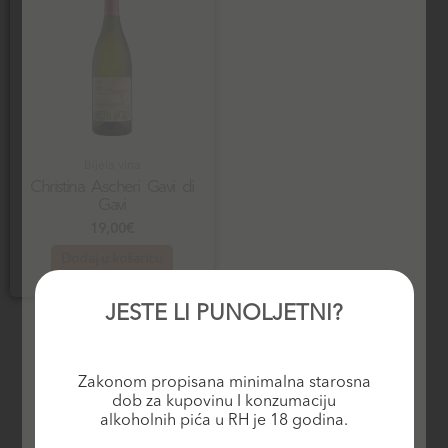
Bijela vina
Christina Ascheri Gavi di
Gavi
19,00
€
Dodaj u košaricu
JESTE LI PUNOLJETNI?
Zakonom propisana minimalna starosna
dob za kupovinu I konzumaciju
alkoholnih pića u RH je 18 godina.