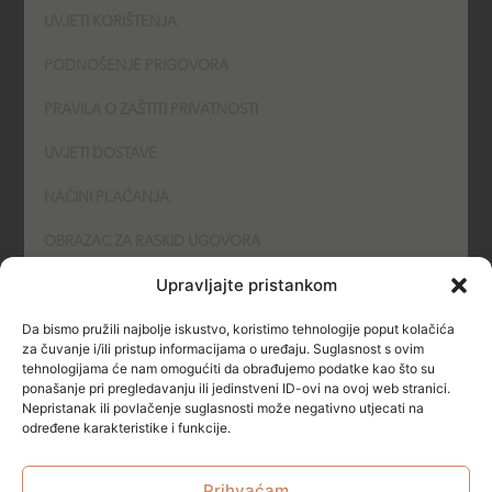
UVJETI KORIŠTENJA
PODNOŠENJE PRIGOVORA
PRAVILA O ZAŠTITI PRIVATNOSTI
UVJETI DOSTAVE
NAČINI PLAĆANJA
OBRAZAC ZA RASKID UGOVORA
Upravljajte pristankom
POLITIKA KOLAČIĆA (COOKIES)
Da bismo pružili najbolje iskustvo, koristimo tehnologije poput kolačića
SIGURNOST
za čuvanje i/ili pristup informacijama o uređaju. Suglasnost s ovim
tehnologijama će nam omogućiti da obrađujemo podatke kao što su
ponašanje pri pregledavanju ili jedinstveni ID-ovi na ovoj web stranici.
NAČINI PLAĆANJA
Nepristanak ili povlačenje suglasnosti može negativno utjecati na
određene karakteristike i funkcije.
Prihvaćam