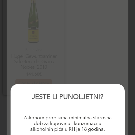
Bijela vina
Hugel Gewurztraminer
Sélection de Grains
Nobles 2010
141,60
€
Dodaj u košaricu
JESTE LI PUNOLJETNI?
Zakonom propisana minimalna starosna
dob za kupovinu I konzumaciju
alkoholnih pića u RH je 18 godina.