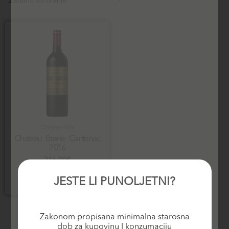
Crvena vina
Chateau Brane Cantenac
2016
216,00
€
Dodaj u košaricu
JESTE LI PUNOLJETNI?
Zakonom propisana minimalna starosna
dob za kupovinu I konzumaciju