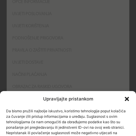
OPĆE INFORMACIJE
UVJETI POSLOVANJA
UVJETI KORIŠTENJA
PODNOŠENJE PRIGOVORA
PRAVILA O ZAŠTITI PRIVATNOSTI
UVJETI DOSTAVE
NAČINI PLAĆANJA
OBRAZAC ZA RASKID UGOVORA
Upravljajte pristankom
POLITIKA KOLAČIĆA (COOKIES)
Da bismo pružili najbolje iskustvo, koristimo tehnologije poput kolačića
SIGURNOST
za čuvanje i/ili pristup informacijama o uređaju. Suglasnost s ovim
tehnologijama će nam omogućiti da obrađujemo podatke kao što su
ponašanje pri pregledavanju ili jedinstveni ID-ovi na ovoj web stranici.
NAČINI PLAĆANJA
Nepristanak ili povlačenje suglasnosti može negativno utjecati na