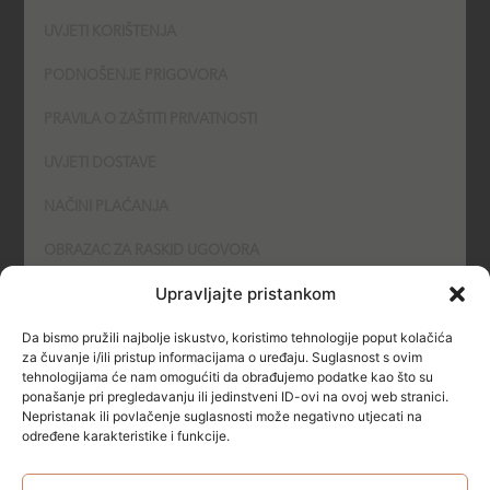
UVJETI KORIŠTENJA
PODNOŠENJE PRIGOVORA
PRAVILA O ZAŠTITI PRIVATNOSTI
UVJETI DOSTAVE
NAČINI PLAĆANJA
OBRAZAC ZA RASKID UGOVORA
Upravljajte pristankom
POLITIKA KOLAČIĆA (COOKIES)
Da bismo pružili najbolje iskustvo, koristimo tehnologije poput kolačića
SIGURNOST
za čuvanje i/ili pristup informacijama o uređaju. Suglasnost s ovim
tehnologijama će nam omogućiti da obrađujemo podatke kao što su
ponašanje pri pregledavanju ili jedinstveni ID-ovi na ovoj web stranici.
NAČINI PLAĆANJA
Nepristanak ili povlačenje suglasnosti može negativno utjecati na
određene karakteristike i funkcije.