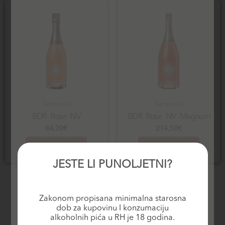
Šampanjci
Šampanjci
BDR Rose NV
BDR Rose NV Magnum
84,20
€
214,50
€
Dodaj u košaricu
Dodaj u košaricu
JESTE LI PUNOLJETNI?
Zakonom propisana minimalna starosna
dob za kupovinu I konzumaciju
alkoholnih pića u RH je 18 godina.