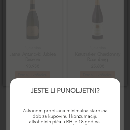
Bijela vina
Bijela vina
Jasna Antunović Jubilea
Krauthaker Chardonnay
Reserve
Rosenberg
93,95
€
25,60
€
Dodaj u košaricu
Dodaj u košaricu
JESTE LI PUNOLJETNI?
Zakonom propisana minimalna starosna
dob za kupovinu I konzumaciju
alkoholnih pića u RH je 18 godina.