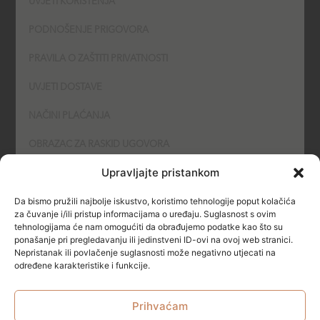
UVJETI KORIŠTENJA
PODNOŠENJE PRIGOVORA
PRAVILA O ZAŠTITI PRIVATNOSTI
UVJETI DOSTAVE
NAČINI PLAĆANJA
OBRAZAC ZA RASKID UGOVORA
Upravljajte pristankom
POLITIKA KOLAČIĆA (COOKIES)
Da bismo pružili najbolje iskustvo, koristimo tehnologije poput kolačića
SIGURNOST
za čuvanje i/ili pristup informacijama o uređaju. Suglasnost s ovim
tehnologijama će nam omogućiti da obrađujemo podatke kao što su
ponašanje pri pregledavanju ili jedinstveni ID-ovi na ovoj web stranici.
NAČINI PLAĆANJA
Nepristanak ili povlačenje suglasnosti može negativno utjecati na
određene karakteristike i funkcije.
Prihvaćam