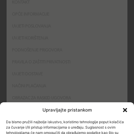
-
m
KONTAKT
f
OPĆE INFORMACIJE
UVJETI POSLOVANJA
UVJETI KORIŠTENJA
PODNOŠENJE PRIGOVORA
PRAVILA O ZAŠTITI PRIVATNOSTI
UVJETI DOSTAVE
NAČINI PLAĆANJA
OBRAZAC ZA RASKID UGOVORA
Upravljajte pristankom
POLITIKA KOLAČIĆA (COOKIES)
Da bismo pružili najbolje iskustvo, koristimo tehnologije poput kolačića
SIGURNOST
za čuvanje i/ili pristup informacijama o uređaju. Suglasnost s ovim
tehnologijama će nam omogućiti da obrađujemo podatke kao što su