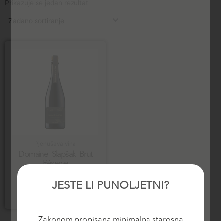
Prikazuje se jedan rezultat
Pjenušava vina
Domaine Slapšak Brut
Réserve
25,20
€
JESTE LI PUNOLJETNI?
Dodaj u košaricu
Zakonom propisana minimalna starosna