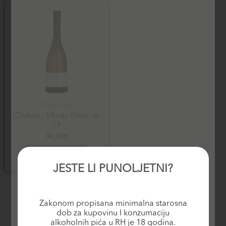
Bijela vina
Château Minuty Blanc et
Or
34,00
€
Dodaj u košaricu
JESTE LI PUNOLJETNI?
Zakonom propisana minimalna starosna
dob za kupovinu I konzumaciju
alkoholnih pića u RH je 18 godina.