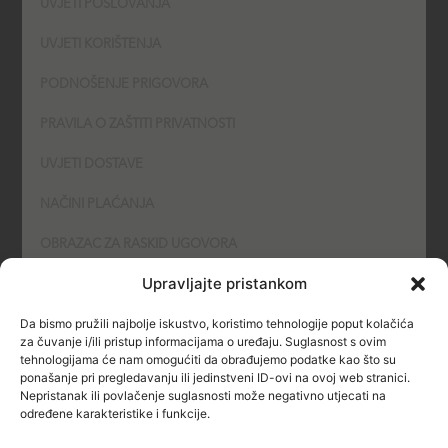
UVJETI POSLOVANJA
UVJETI KORIŠTENJA
PODNOŠENJE PRIGOVORA
PRAVILA O ZAŠTITI PRIVATNOSTI
UVJETI DOSTAVE
NAČINI PLAĆANJA
OBRAZAC ZA RASKID UGOVORA
Upravljajte pristankom
POLITIKA KOLAČIĆA (COOKIES)
Da bismo pružili najbolje iskustvo, koristimo tehnologije poput kolačića
SIGURNOST
za čuvanje i/ili pristup informacijama o uređaju. Suglasnost s ovim
tehnologijama će nam omogućiti da obrađujemo podatke kao što su
ponašanje pri pregledavanju ili jedinstveni ID-ovi na ovoj web stranici.
NAČINI PLAĆANJA
Nepristanak ili povlačenje suglasnosti može negativno utjecati na
određene karakteristike i funkcije.