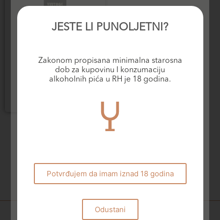
JESTE LI PUNOLJETNI?
Specijalna vina
Niepoort Vintage Port
Zakonom propisana minimalna starosna
2015
dob za kupovinu I konzumaciju
126,20
€
alkoholnih pića u RH je 18 godina.
Dodaj u košaricu
Potvrđujem da imam iznad 18 godina
Odustani