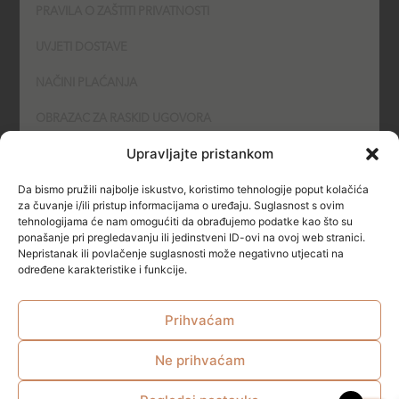
PRAVILA O ZAŠTITI PRIVATNOSTI
UVJETI DOSTAVE
NAČINI PLAĆANJA
OBRAZAC ZA RASKID UGOVORA
Upravljajte pristankom
POLITIKA KOLAČIĆA (COOKIES)
Da bismo pružili najbolje iskustvo, koristimo tehnologije poput kolačića
SIGURNOST
za čuvanje i/ili pristup informacijama o uređaju. Suglasnost s ovim
tehnologijama će nam omogućiti da obrađujemo podatke kao što su
ponašanje pri pregledavanju ili jedinstveni ID-ovi na ovoj web stranici.
NAČINI PLAĆANJA
Nepristanak ili povlačenje suglasnosti može negativno utjecati na
određene karakteristike i funkcije.
Prihvaćam
Ne prihvaćam
© All rights reserved