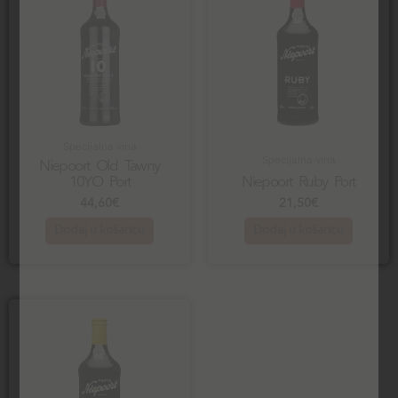
Specijalna vina
Specijalna vina
Niepoort Old Tawny
10YO Port
Niepoort Ruby Port
44,60
€
21,50
€
Dodaj u košaricu
Dodaj u košaricu