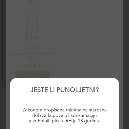
Rose vina
Château Minuty Rose et
Or 6L
477,80
€
Dodaj u košaricu
JESTE LI PUNOLJETNI?
Zakonom propisana minimalna starosna
dob za kupovinu I konzumaciju
alkoholnih pića u RH je 18 godina.