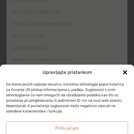
UVJETI KORIŠTENJA
PODNOŠENJE PRIGOVORA
PRAVILA O ZAŠTITI PRIVATNOSTI
UVJETI DOSTAVE
NAČINI PLAĆANJA
OBRAZAC ZA RASKID UGOVORA
Upravljajte pristankom
POLITIKA KOLAČIĆA (COOKIES)
Da bismo pružili najbolje iskustvo, koristimo tehnologije poput kolačića
SIGURNOST
za čuvanje i/ili pristup informacijama o uređaju. Suglasnost s ovim
tehnologijama će nam omogućiti da obrađujemo podatke kao što su
ponašanje pri pregledavanju ili jedinstveni ID-ovi na ovoj web stranici.
NAČINI PLAĆANJA
Nepristanak ili povlačenje suglasnosti može negativno utjecati na
određene karakteristike i funkcije.
Prihvaćam