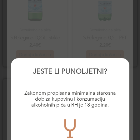
Bezalkoholna pića
Bezalkoholna pića
S.Pellegrino 0,25L staklo
S.Pellegrino 0,5L PET
2,40
€
2,20
€
Dodaj u košaricu
Dodaj u košaricu
JESTE LI PUNOLJETNI?
Zakonom propisana minimalna starosna
dob za kupovinu I konzumaciju
alkoholnih pića u RH je 18 godina.