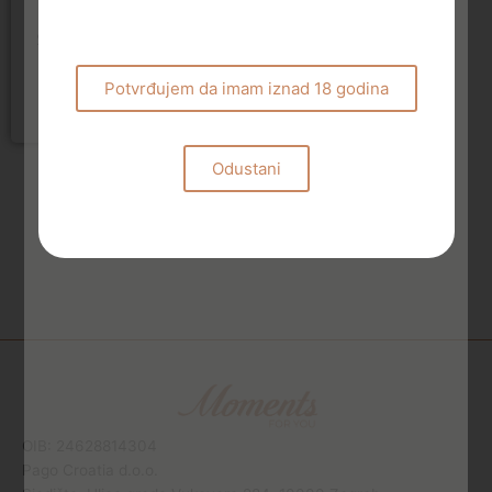
Bezalkoholna pića
S.Pellegrino 0,75L staklo
4,10
€
Potvrđujem da imam iznad 18 godina
Dodaj u košaricu
Odustani
OIB: 24628814304
Pago Croatia d.o.o.