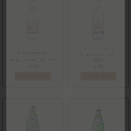
Bezalkoholna pića
Bezalkoholna pića
Acqua Panna 0,75L
Acqua Panna 0,5L PET
staklo
2,20
€
4,10
€
Dodaj u košaricu
Dodaj u košaricu