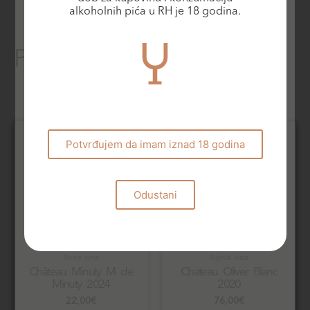
alkoholnih pića u RH je 18 godina.
Povezani proizvodi
Potvrđujem da imam iznad 18 godina
Odustani
Rose vina
Bijela vina
Château Minuty M de
Chateau Oliver Blanc
Minuty 2024
2020
22,00
€
76,00
€