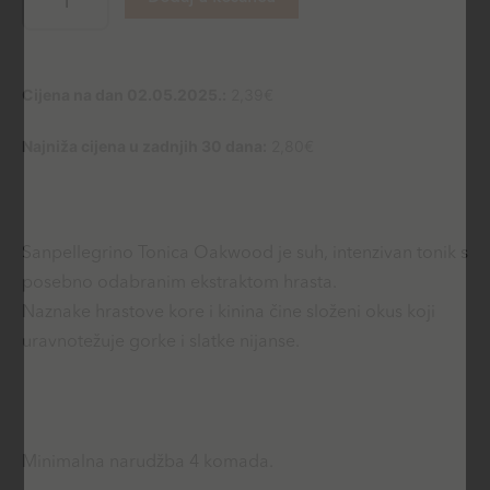
količina
Cijena na dan 02.05.2025.:
2,39
€
Najniža cijena u zadnjih 30 dana:
2,80
€
Sanpellegrino Tonica Oakwood je suh, intenzivan tonik s
posebno odabranim ekstraktom hrasta.
Naznake hrastove kore i kinina čine složeni okus koji
uravnotežuje gorke i slatke nijanse.
Minimalna narudžba 4 komada.