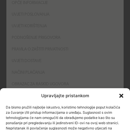
OPĆE INFORMACIJE
UVJETI POSLOVANJA
UVJETI KORIŠTENJA
PODNOŠENJE PRIGOVORA
PRAVILA O ZAŠTITI PRIVATNOSTI
UVJETI DOSTAVE
NAČINI PLAĆANJA
OBRAZAC ZA RASKID UGOVORA
Upravljajte pristankom
POLITIKA KOLAČIĆA (COOKIES)
Da bismo pružili najbolje iskustvo, koristimo tehnologije poput kolačića
SIGURNOST
za čuvanje i/ili pristup informacijama o uređaju. Suglasnost s ovim
tehnologijama će nam omogućiti da obrađujemo podatke kao što su
ponašanje pri pregledavanju ili jedinstveni ID-ovi na ovoj web stranici.
NAČINI PLAĆANJA
Nepristanak ili povlačenje suglasnosti može negativno utjecati na