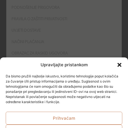
PODNOŠENJE PRIGOVORA
PRAVILA O ZAŠTITI PRIVATNOSTI
UVJETI DOSTAVE
NAČINI PLAĆANJA
OBRAZAC ZA RASKID UGOVORA
Upravljajte pristankom
POLITIKA KOLAČIĆA (COOKIES)
Da bismo pružili najbolje iskustvo, koristimo tehnologije poput kolačića
SIGURNOST
za čuvanje i/ili pristup informacijama o uređaju. Suglasnost s ovim
tehnologijama će nam omogućiti da obrađujemo podatke kao što su
ponašanje pri pregledavanju ili jedinstveni ID-ovi na ovoj web stranici.
NAČINI PLAĆANJA
Nepristanak ili povlačenje suglasnosti može negativno utjecati na
određene karakteristike i funkcije.
Prihvaćam