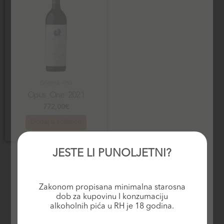
Crvena vina
Opus One 2021
772,00
€
Dodaj u košaricu
JESTE LI PUNOLJETNI?
Zakonom propisana minimalna starosna
dob za kupovinu I konzumaciju
alkoholnih pića u RH je 18 godina.