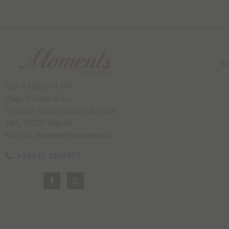
K
OIB: 24628814304
Pago Croatia d.o.o.
Sjedište: Ulica grada Vukovara
284, 10000 Zagreb
Kontakt:
kontakt@moments.hr
+385 01 2657557
F
I
a
n
c
s
e
t
b
a
o
g
o
r
k
a
-
m