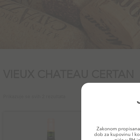
VIEUX CHATEAU CERTAN
Prikazuje se svih 2 rezultata
Zakonom propisana 
dob za kupovinu I ko