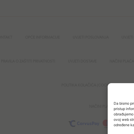
ONTAKT
OPĆE INFORMACIJE
UVJETI POSLOVANJA
UVJETI
PRAVILA O ZAŠTITI PRIVATNOSTI
UVJETI DOSTAVE
NAČINI PLAĆ
POLITIKA KOLAČIĆA (COOKIES)
SI
Da bismo pru
NAČINI PLAĆANJA
pristup inf
obrađujemo p
ovoj web str
određene kar