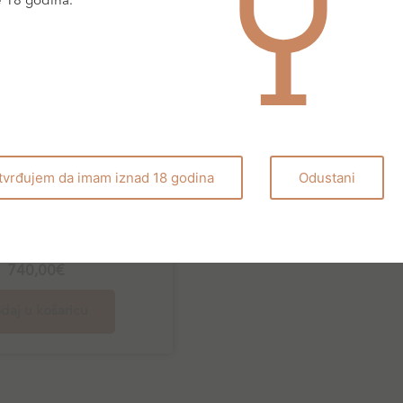
e 18 godina.
tvrđujem da imam iznad 18 godina
Odustani
Crvena vina
Chateau Certan
2020
740,00
€
daj u košaricu