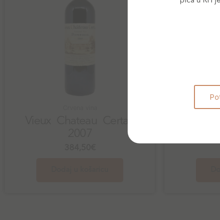
pića u RH j
Po
Crvena vina
Vieux Chateau Certan
Vieux 
2007
384,50
€
Dodaj u košaricu
Do