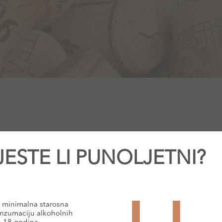
JESTE LI PUNOLJETNI?
minimalna starosna
nzumaciju alkoholnih