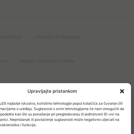
 KORIŠTENJA
PODNOŠENJE PRIGOVORA
ANJA
OBRAZAC ZA RASKID UGOVORA
GURNOST
Upravljajte pristankom
žili najbolje iskustvo, koristimo tehnologije poput kolačića za čuvanje i/ili
ormacijama o uređaju. Suglasnost s ovim tehnologijama će nam omogućiti da
odatke kao što su ponašanje pri pregledavanju ili jedinstveni ID-ovi na
anici. Nepristanak ili povlačenje suglasnosti može negativno utjecati na
akteristike i funkcije.