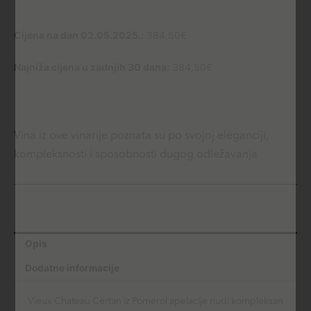
količina
Cijena na dan 02.05.2025.:
384,50
€
Najniža cijena u zadnjih 30 dana:
384,50
€
Vina iz ove vinarije poznata su po svojoj eleganciji,
kompleksnosti i sposobnosti dugog odležavanja
Opis
Dodatne informacije
Vieux Chateau Certan iz Pomerol apelacije nudi kompleksan