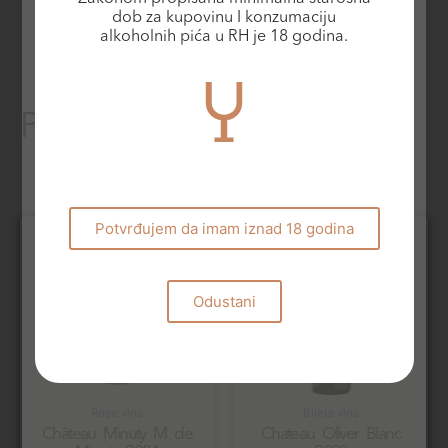
dob za kupovinu I konzumaciju
alkoholnih pića u RH je 18 godina.
Povezani proizvodi
Potvrđujem da imam iznad 18 godina
Odustani
Rose vina
Bijela vina
Château Minuty M de
Chateau Oliver Blanc