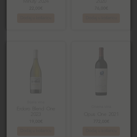
Minuty 2024
2020
22,00
€
76,00
€
Dodaj u košaricu
Dodaj u košaricu
Bijela vina
Crvena vina
Erdoro Blend One
2023
Opus One 2021
19,00
€
772,00
€
Dodaj u košaricu
Dodaj u košaricu