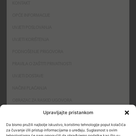
-
m
KONTAKT
f
OPĆE INFORMACIJE
UVJETI POSLOVANJA
UVJETI KORIŠTENJA
PODNOŠENJE PRIGOVORA
PRAVILA O ZAŠTITI PRIVATNOSTI
UVJETI DOSTAVE
NAČINI PLAĆANJA
OBRAZAC ZA RASKID UGOVORA
Upravljajte pristankom
POLITIKA KOLAČIĆA (COOKIES)
Da bismo pružili najbolje iskustvo, koristimo tehnologije poput kolačića
SIGURNOST
za čuvanje i/ili pristup informacijama o uređaju. Suglasnost s ovim
tehnologijama će nam omogućiti da obrađujemo podatke kao što su