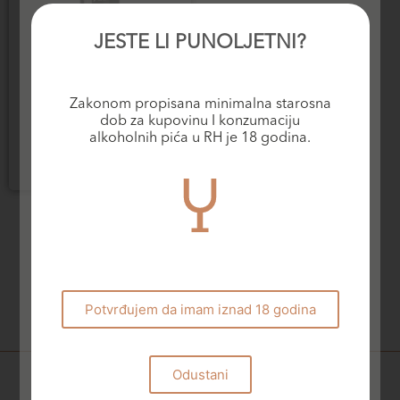
JESTE LI PUNOLJETNI?
Specijalna vina
Zakonom propisana minimalna starosna
Niepoort Tawny Port
dob za kupovinu I konzumaciju
21,50
€
alkoholnih pića u RH je 18 godina.
Dodaj u košaricu
Potvrđujem da imam iznad 18 godina
Odustani