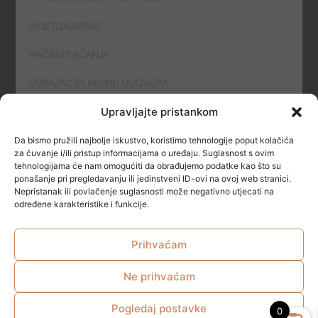
UVJETI DOSTAVE
NAČINI PLAĆANJA
OBRAZAC ZA RASKID UGOVORA
Upravljajte pristankom
POLITIKA KOLAČIĆA (COOKIES)
Da bismo pružili najbolje iskustvo, koristimo tehnologije poput kolačića
SIGURNOST
za čuvanje i/ili pristup informacijama o uređaju. Suglasnost s ovim
tehnologijama će nam omogućiti da obrađujemo podatke kao što su
ponašanje pri pregledavanju ili jedinstveni ID-ovi na ovoj web stranici.
NAČINI PLAĆANJA
Nepristanak ili povlačenje suglasnosti može negativno utjecati na
određene karakteristike i funkcije.
Prihvaćam
Ne prihvaćam
© All rights reserved
Pogledaj postavke
0