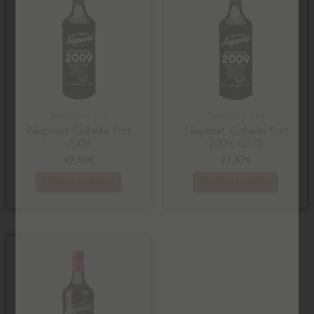
Specijalna vina
Specijalna vina
Niepoort Colheita Port
Niepoort Colheita Port
2009
2009 0,375
49,50
€
27,87
€
Dodaj u košaricu
Dodaj u košaricu