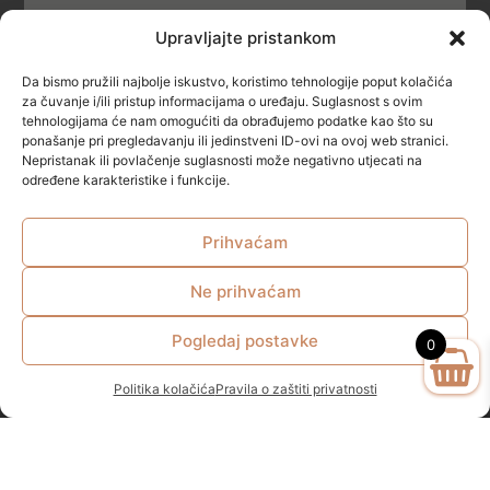
Upravljajte pristankom
POLITIKA KOLAČIĆA (COOKIES)
Da bismo pružili najbolje iskustvo, koristimo tehnologije poput kolačića
SIGURNOST
za čuvanje i/ili pristup informacijama o uređaju. Suglasnost s ovim
tehnologijama će nam omogućiti da obrađujemo podatke kao što su
ponašanje pri pregledavanju ili jedinstveni ID-ovi na ovoj web stranici.
NAČINI PLAĆANJA
Nepristanak ili povlačenje suglasnosti može negativno utjecati na
određene karakteristike i funkcije.
Prihvaćam
Ne prihvaćam
© All rights reserved
Pogledaj postavke
0
Politika kolačića
Pravila o zaštiti privatnosti
Zakonom propisana minimalna starosna dob za kupovinu I
konzumaciju alkoholnih pića u RH je 18 godina.