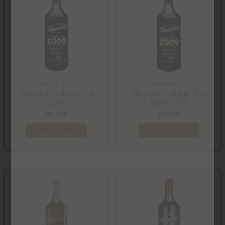
Specijalna vina
Specijalna vina
Niepoort Colheita Port
Niepoort Colheita Port
2009
2009 0,375
49,50
€
27,87
€
Dodaj u košaricu
Dodaj u košaricu