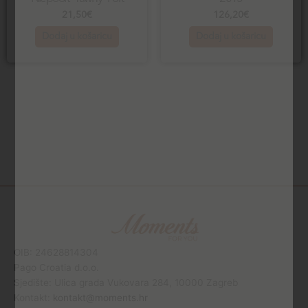
21,50
€
126,20
€
Dodaj u košaricu
Dodaj u košaricu
OIB: 24628814304
Pago Croatia d.o.o.
Sjedište: Ulica grada Vukovara 284, 10000 Zagreb
Kontakt:
kontakt@moments.hr