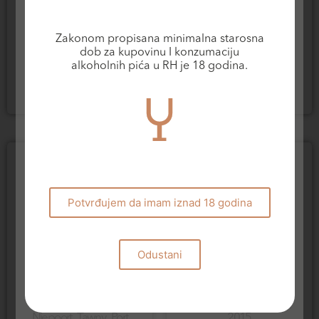
Specijalna vina
Specijalna vina
Niepoort Old Tawny
Zakonom propisana minimalna starosna
20YO Port
Niepoort Ruby Port
dob za kupovinu I konzumaciju
73,20
€
21,50
€
alkoholnih pića u RH je 18 godina.
Dodaj u košaricu
Dodaj u košaricu
Potvrđujem da imam iznad 18 godina
Odustani
Specijalna vina
Specijalna vina
Niepoort Vintage Port
Niepoort Tawny Port
2015