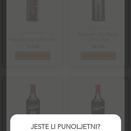
Specijalna vina
Specijalna vina
Niepoort Old Tawny
Niepoort Dry White Port
10YO Port
15,60
€
44,60
€
Dodaj u košaricu
Dodaj u košaricu
JESTE LI PUNOLJETNI?