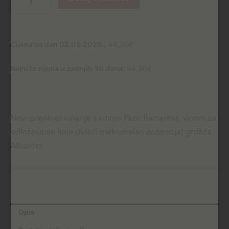
Albariño
Pazo
Barrantes
količina
Cijena na dan 02.05.2025.:
44,30
€
Najniža cijena u zadnjih 30 dana:
44,30
€
Novi preokret vinarije s vinom Pazo Barrantes, vinom za
odležavanje koje izvlači maksimalan potencijal grožđa
Albariño
Opis