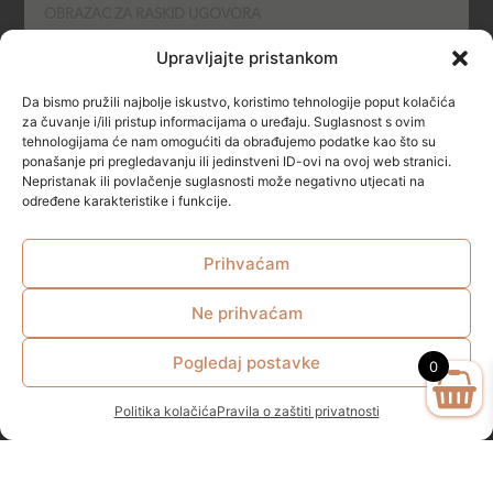
OBRAZAC ZA RASKID UGOVORA
Upravljajte pristankom
POLITIKA KOLAČIĆA (COOKIES)
Da bismo pružili najbolje iskustvo, koristimo tehnologije poput kolačića
SIGURNOST
za čuvanje i/ili pristup informacijama o uređaju. Suglasnost s ovim
tehnologijama će nam omogućiti da obrađujemo podatke kao što su
ponašanje pri pregledavanju ili jedinstveni ID-ovi na ovoj web stranici.
NAČINI PLAĆANJA
Nepristanak ili povlačenje suglasnosti može negativno utjecati na
određene karakteristike i funkcije.
Prihvaćam
Ne prihvaćam
© All rights reserved
Pogledaj postavke
0
Politika kolačića
Pravila o zaštiti privatnosti
Zakonom propisana minimalna starosna dob za kupovinu I
konzumaciju alkoholnih pića u RH je 18 godina.