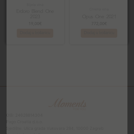
Bijela vina
Crvena vina
Erdoro Blend One
2023
Opus One 2021
19,00
€
772,00
€
Dodaj u košaricu
Dodaj u košaricu
OIB: 24628814304
Pago Croatia d.o.o.
Sjedište: Ulica grada Vukovara 284, 10000 Zagreb