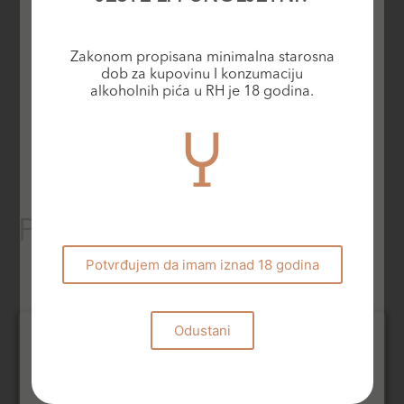
fluidnom teksturom i uravnoteženim i dugim mekanim
završetkom. Pazo Barrantes je idealan za uparivanje s
Zakonom propisana minimalna starosna
raznovrsnim jelima, nećete pogriješiti ako ga poslužite sa
dob za kupovinu I konzumaciju
Millefeuille od dimljene jegulje, foie gras sa karameliziranom
alkoholnih pića u RH je 18 godina.
kiselom jabukom i majonezom od luka i maslaca.
Dobrodošli u novu eru Pazo de Barrantesa.
Povezani proizvodi
Potvrđujem da imam iznad 18 godina
Odustani