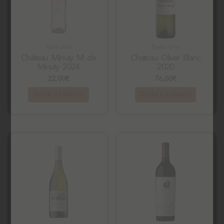
Rose vina
Bijela vina
Château Minuty M de
Chateau Oliver Blanc
Minuty 2024
2020
22,00
€
76,00
€
Dodaj u košaricu
Dodaj u košaricu