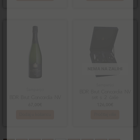
NEMA NA ZALIHI
Šampanjci
Šampanjci
BDR Brut Concordia NV
BDR Brut Concordia NV
set s 2 čaše
67,00
€
126,00
€
Dodaj u košaricu
Pročitaj više