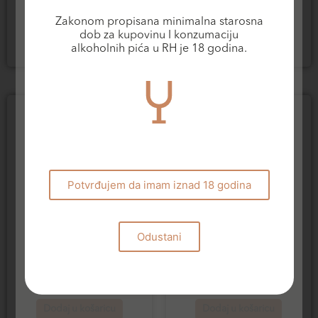
Bastiàn Merlot
Bastiàn Rosé
17,40
€
20,00
€
Zakonom propisana minimalna starosna
dob za kupovinu I konzumaciju
Dodaj u košaricu
Dodaj u košaricu
alkoholnih pića u RH je 18 godina.
Potvrđujem da imam iznad 18 godina
Odustani
Šampanjci
Bijela vina
BDR Blanc de Blancs
BDR Blanc de Blancs
NV
Rare collection 2013
83,60
€
315,00
€
Dodaj u košaricu
Dodaj u košaricu