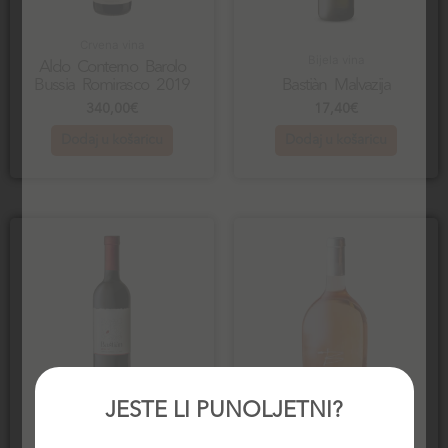
Crvena vina
Bijela vina
Aldo Conterno Barolo
Bussia Romirasco 2019
Bastiàn Malvazija
340,00
€
17,40
€
Dodaj u košaricu
Dodaj u košaricu
JESTE LI PUNOLJETNI?
Crvena vina
Rose vina