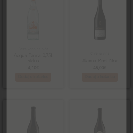
Bezalkoholna pića
Crvena vina
Acqua Panna 0,75L
staklo
Akarua Pinot Noir
4,10
€
45,00
€
Dodaj u košaricu
Dodaj u košaricu