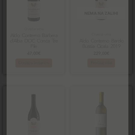
NEMA NA ZALIHI
Crvena vina
Crvena vina
Aldo Conterno Barbera
d’Alba DOC Conca Tre
Aldo Conterno Barolo
Pile
Bussia Cicala 2019
47,00
€
229,00
€
Dodaj u košaricu
Pročitaj više