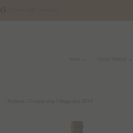
Skip
to
Facebook
Instagram
content
VINA
VINSKI PRIBOR
Početna
/
Crvena vina
/ Muga Aro 2019