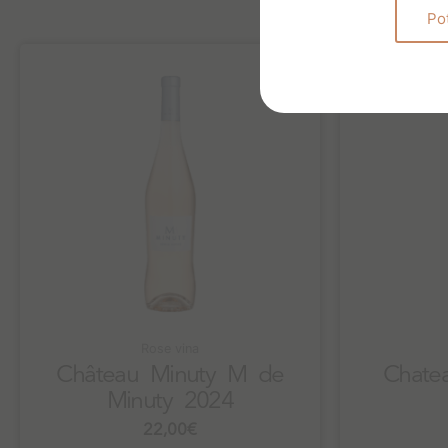
Po
Rose vina
Château Minuty M de
Chatea
Minuty 2024
22,00
€