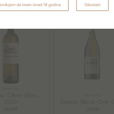
tvrđujem da imam iznad 18 godina
Odustani
Bijela vina
u Oliver Blanc
Bijela vina
2020
Erdoro Blend One 
76,00
€
19,00
€