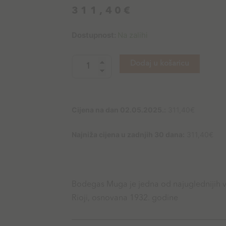
311,40
€
Muga
Dostupnost:
Na zalihi
Aro
2019
Dodaj u košaricu
količina
Cijena na dan 02.05.2025.:
311,40
€
Najniža cijena u zadnjih 30 dana:
311,40
€
Bodegas Muga je jedna od najuglednijih vi
Rioji, osnovana 1932. godine