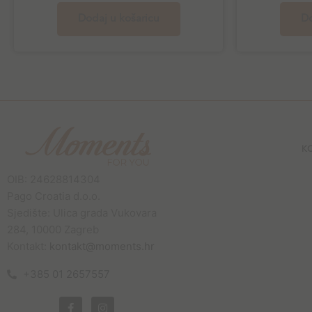
Dodaj u košaricu
Do
K
OIB: 24628814304
Pago Croatia d.o.o.
Sjedište: Ulica grada Vukovara
284, 10000 Zagreb
Kontakt:
kontakt@moments.hr
+385 01 2657557
F
I
a
n
c
s