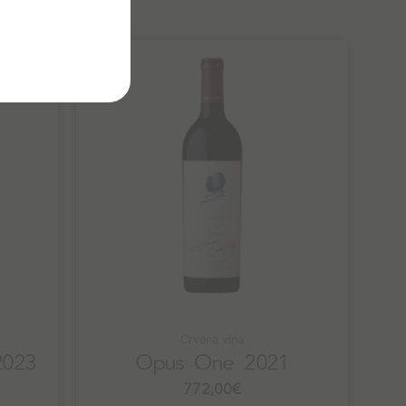
Crvena vina
2023
Opus One 2021
772,00
€