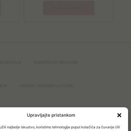
Dodaj u košaricu
 KORIŠTENJA
PODNOŠENJE PRIGOVORA
ANJA
OBRAZAC ZA RASKID UGOVORA
GURNOST
Upravljajte pristankom
žili najbolje iskustvo, koristimo tehnologije poput kolačića za čuvanje i/ili