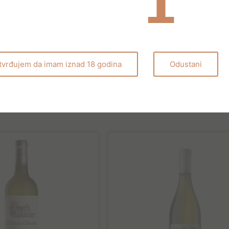
ćnosti otkriti svoj puni potencijal, prepun je začinskih aroma (kl
a (crveno bobičasto voće, višnje). Vrlo je intenzivan, ekstraktim
ojevitosti i mekoće zahvaljujući svom baršunastom taninu. Sjajan
tvrđujem da imam iznad 18 godina
Odustani