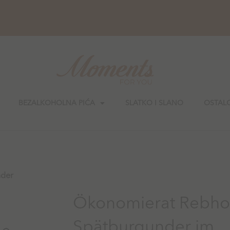
BEZALKOHOLNA PIĆA
SLATKO I SLANO
OSTAL
nder
Ökonomierat Rebho
Spätburgunder im