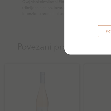
Ovaj visokokvalitetni Pinot Noir, koji će tek u budu
(dimljena slanina, lovor, duhan) i voćnih komponent
intenzitetu aroma i okusa, prepun je elegancije, sl
Po
Povezani proizvodi