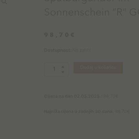
Sonnenschein “R” 
98,70
€
Ökonomierat
Dostupnost:
Na zalihi
Rebholz
Spätburgunder
Dodaj u košaricu
im
Sonnenschein
"R"
GG
Cijena na dan 02.05.2025.:
98,70
€
količina
Najniža cijena u zadnjih 30 dana:
98,70
€