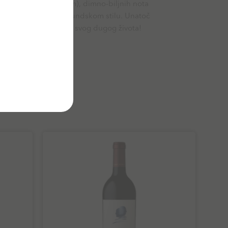
inčići, cimet, kardamom), dimno-biljnih nota
a bogat i gust, u burgundskom stilu. Unatoč
 Pinot noir na početku svog dugog života!