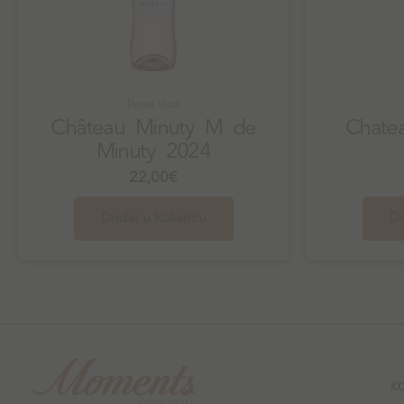
Rose vina
Château Minuty M de
Chatea
Minuty 2024
22,00
€
Dodaj u košaricu
Do
K