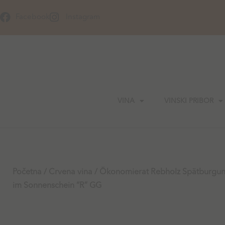
Skip
to
Facebook
Instagram
content
VINA
VINSKI PRIBOR
Početna
/
Crvena vina
/ Ökonomierat Rebholz Spätburgu
im Sonnenschein “R” GG