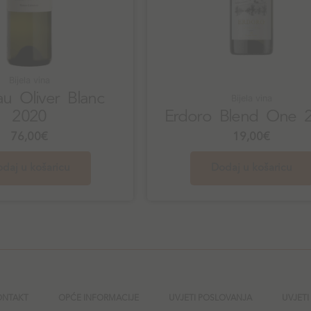
Bijela vina
u Oliver Blanc
Bijela vina
2020
Erdoro Blend One 
76,00
€
19,00
€
daj u košaricu
Dodaj u košaricu
ONTAKT
OPĆE INFORMACIJE
UVJETI POSLOVANJA
UVJETI