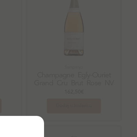
Šampanjci
Champagne Egly-Ouriet
Grand Cru Brut Rose NV
162,50
€
Dodaj u košaricu