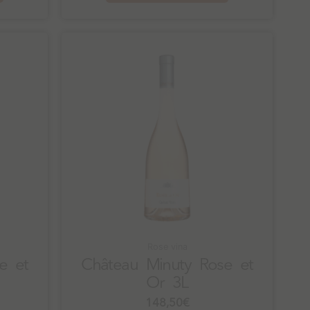
Rose vina
e et
Château Minuty Rose et
Or 3L
148,50
€