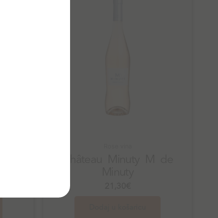
Rose vina
Château Minuty M de
81
Minuty
21,30
€
Dodaj u košaricu