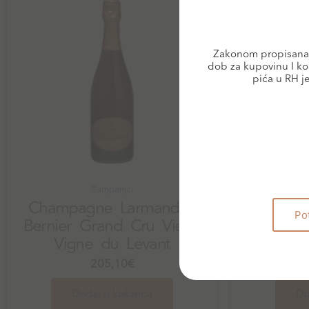
Zakonom propisana 
dob za kupovinu I ko
pića u RH j
Šampanjci
Champagne Larmandier
Po
Bernier Grand Cru Vieille
Champa
Vigne du Levant
Bernie
205,10
€
Dodaj u košaricu
Do