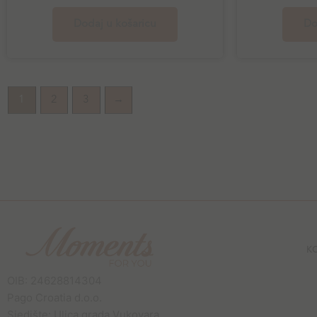
Dodaj u košaricu
Do
1
2
3
→
K
OIB: 24628814304
Pago Croatia d.o.o.
Sjedište: Ulica grada Vukovara