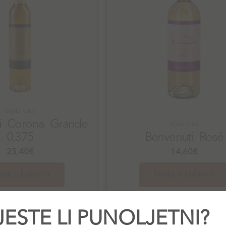
Bijela vina
i Corona Grande
Rose vina
0,375
Benvenuti Rosé
25,40
€
14,60
€
daj u košaricu
Dodaj u košaricu
JESTE LI PUNOLJETNI?