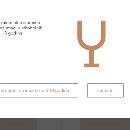
minimalna starosna
nzumaciju alkoholnih
e 18 godina.
Šampanjci
tvrđujem da imam iznad 18 godina
Odustani
gne Larmandier
Rose vina
r Longitude BDB
Château Minuty 2
93,00
€
70,80
€
daj u košaricu
Dodaj u košaricu