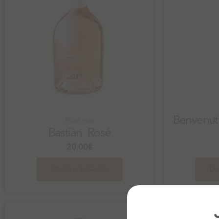
Benvenut
Rose vina
Bastiàn Rosé
20,00
€
Dodaj u košaricu
Do