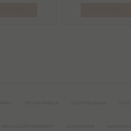
daj u košaricu
Dodaj u košaricu
ONTAKT
OPĆE INFORMACIJE
UVJETI POSLOVANJA
UVJETI
PRAVILA O ZAŠTITI PRIVATNOSTI
UVJETI DOSTAVE
NAČINI PLAĆ