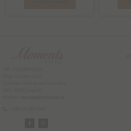
Dodaj u košaricu
Do
K
OIB: 24628814304
Pago Croatia d.o.o.
Sjedište: Ulica grada Vukovara
284, 10000 Zagreb
Kontakt:
kontakt@moments.hr
+385 01 2657557
F
I
a
n
c
s
e
t