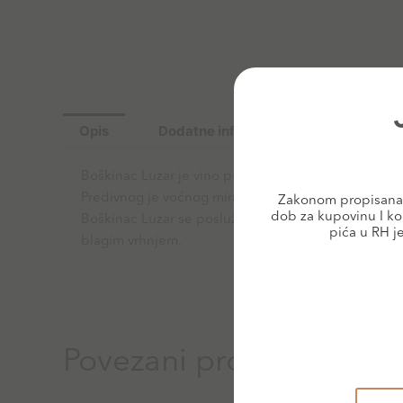
Opis
Dodatne informacije
Boškinac Luzar je vino punog tijela koja će svoj ma
Predivnog je voćnog mirisa svježih jagoda i crvenog 
Zakonom propisana 
dob za kupovinu I ko
Boškinac Luzar se poslužuje s pečenom paprikom i
pića u RH j
blagim vrhnjem.
Povezani proizvodi