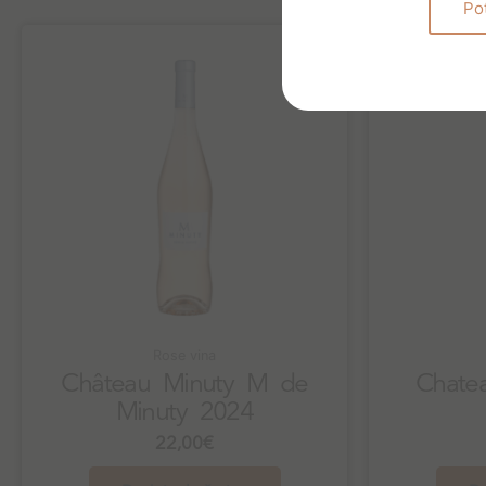
Po
Rose vina
Château Minuty M de
Chatea
Minuty 2024
22,00
€