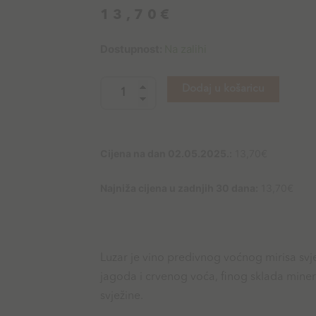
13,70
€
Boškinac
Dostupnost:
Na zalihi
Luzar
količina
Dodaj u košaricu
Cijena na dan 02.05.2025.:
13,70
€
Najniža cijena u zadnjih 30 dana:
13,70
€
Luzar je vino predivnog voćnog mirisa svj
jagoda i crvenog voća, finog sklada miner
svježine.