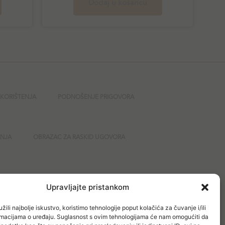
Dodaj u košaricu
 KORIŠTENJA
PODNOŠENJE PRIGOVORA
ANJA
OBRAZAC ZA RASKID UGOVORA
GURNOST
Upravljajte pristankom
žili najbolje iskustvo, koristimo tehnologije poput kolačića za čuvanje i/ili
ormacijama o uređaju. Suglasnost s ovim tehnologijama će nam omogućiti da