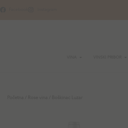
Skip
to
Facebook
Instagram
content
VINA
VINSKI PRIBOR
Početna
/
Rose vina
/ Boškinac Luzar