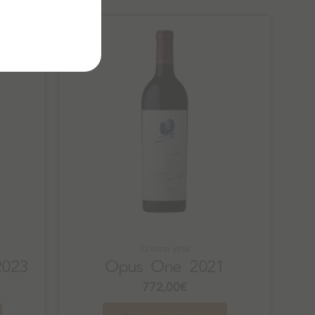
Crvena vina
2023
Opus One 2021
772,00
€