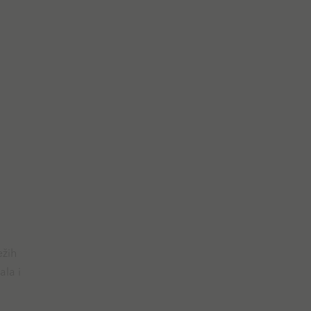
ežih
ala i