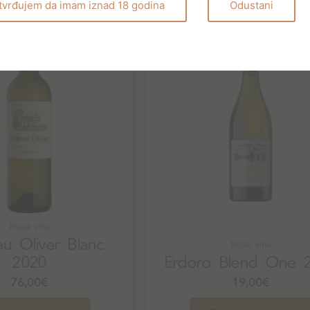
tvrđujem da imam iznad 18 godina
Odustani
Bijela vina
u Oliver Blanc
Bijela vina
2020
Erdoro Blend One 
76,00
€
19,00
€