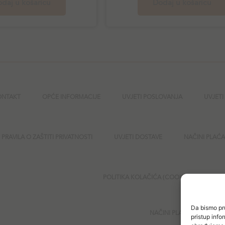
daj u košaricu
Dodaj u košaricu
ONTAKT
OPĆE INFORMACIJE
UVJETI POSLOVANJA
UVJETI
PRAVILA O ZAŠTITI PRIVATNOSTI
UVJETI DOSTAVE
NAČINI PLAĆ
POLITIKA KOLAČIĆA (COOKIES)
SI
Da bismo pru
NAČINI PLAĆANJA
pristup inf