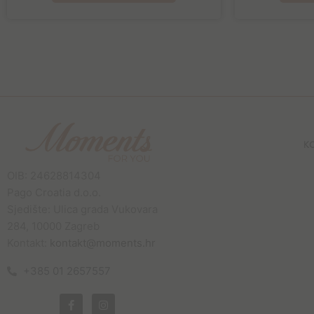
K
OIB: 24628814304
Pago Croatia d.o.o.
Sjedište: Ulica grada Vukovara
284, 10000 Zagreb
Kontakt:
kontakt@moments.hr
+385 01 2657557
F
I
a
n
c
s