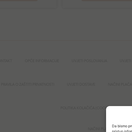
ONTAKT
OPĆE INFORMACIJE
UVJETI POSLOVANJA
UVJETI
PRAVILA O ZAŠTITI PRIVATNOSTI
UVJETI DOSTAVE
NAČINI PLAĆ
POLITIKA KOLAČIĆA (COOKIES)
SI
Da bismo pru
NAČINI PLAĆANJA
pristup inf