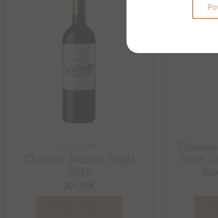
Po
Domaine
Crvena vina
Chateau Rauzan Segla
Saint 
2018
Aux
301,00
€
Dodaj u košaricu
Do