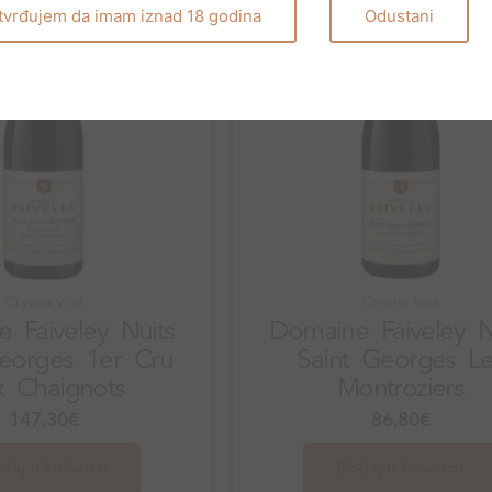
tvrđujem da imam iznad 18 godina
Odustani
Crvena vina
Crvena vina
 Faiveley Nuits
Domaine Faiveley N
Georges 1er Cru
Saint Georges Le
 Chaignots
Montroziers
147,30
€
86,80
€
daj u košaricu
Dodaj u košaricu