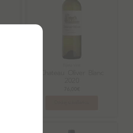
Bijela vina
Chateau Oliver Blanc
2020
76,00
€
Dodaj u košaricu