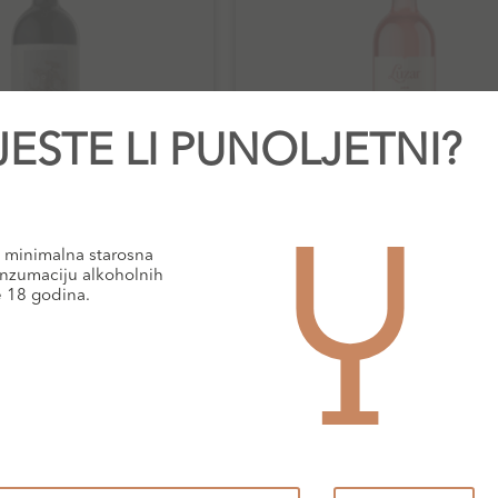
JESTE LI PUNOLJETNI?
minimalna starosna
Crvena vina
Rose vina
nzumaciju alkoholnih
e 18 godina.
uti Teran Livio
Boškinac Luzar
30,30
€
13,70
€
daj u košaricu
Dodaj u košaricu