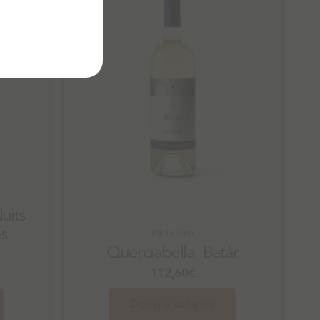
uits
s
Bijela vina
Querciabella Batàr
112,60
€
Dodaj u košaricu