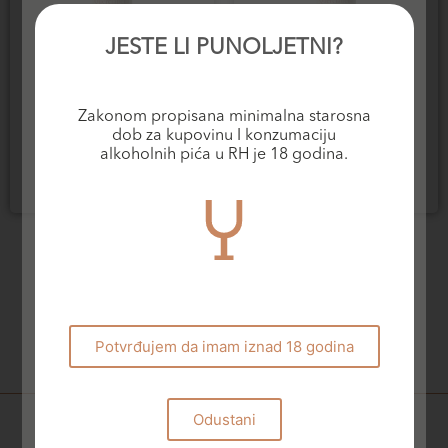
JESTE LI PUNOLJETNI?
Crvena vina
Crvena vina
Querciabella Chianti
Querciabella Chianti
Zakonom propisana minimalna starosna
Classico DOCG
Classico Riserva DOCG
dob za kupovinu I konzumaciju
30,70
€
47,70
€
alkoholnih pića u RH je 18 godina.
Dodaj u košaricu
Dodaj u košaricu
Potvrđujem da imam iznad 18 godina
Odustani