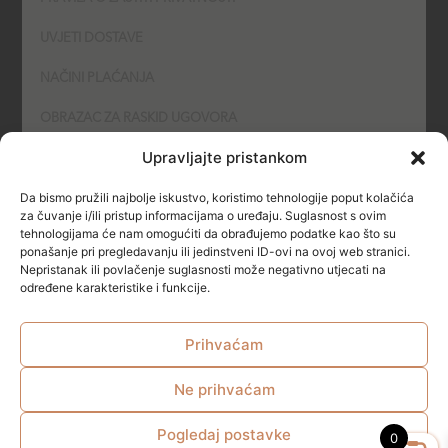
UVJETI DOSTAVE
NAČINI PLAĆANJA
OBRAZAC ZA RASKID UGOVORA
Upravljajte pristankom
POLITIKA KOLAČIĆA (COOKIES)
Da bismo pružili najbolje iskustvo, koristimo tehnologije poput kolačića
SIGURNOST
za čuvanje i/ili pristup informacijama o uređaju. Suglasnost s ovim
tehnologijama će nam omogućiti da obrađujemo podatke kao što su
ponašanje pri pregledavanju ili jedinstveni ID-ovi na ovoj web stranici.
NAČINI PLAĆANJA
Nepristanak ili povlačenje suglasnosti može negativno utjecati na
određene karakteristike i funkcije.
Prihvaćam
Ne prihvaćam
© All rights reserved
Pogledaj postavke
0