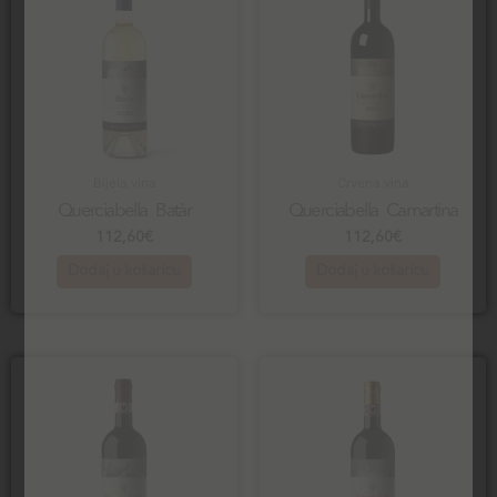
Bijela vina
Crvena vina
Querciabella Batàr
Querciabella Camartina
112,60
€
112,60
€
Dodaj u košaricu
Dodaj u košaricu