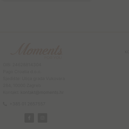
K
OIB: 24628814304
Pago Croatia d.o.o.
Sjedište: Ulica grada Vukovara
284, 10000 Zagreb
Kontakt:
kontakt@moments.hr
+385 01 2657557
F
I
a
n
c
s
e
t
b
a