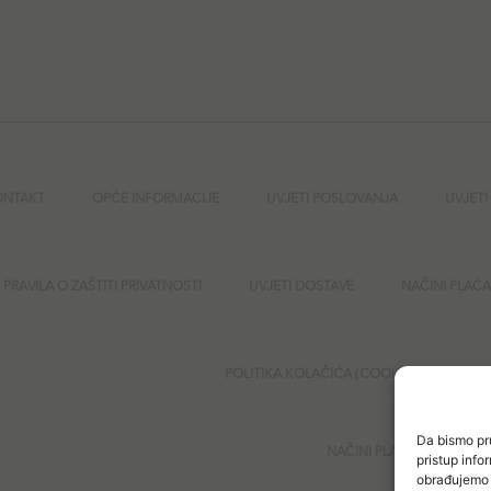
ONTAKT
OPĆE INFORMACIJE
UVJETI POSLOVANJA
UVJETI
PRAVILA O ZAŠTITI PRIVATNOSTI
UVJETI DOSTAVE
NAČINI PLAĆ
POLITIKA KOLAČIĆA (COOKIES)
SI
Da bismo pru
NAČINI PLAĆANJA
pristup inf
obrađujemo p