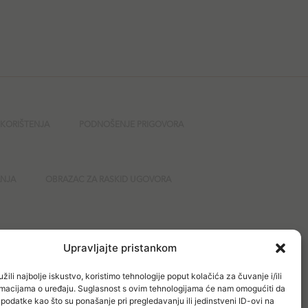
 KORIŠTENJA
PODNOŠENJE PRIGOVORA
ANJA
OBRAZAC ZA RASKID UGOVORA
GURNOST
Upravljajte pristankom
žili najbolje iskustvo, koristimo tehnologije poput kolačića za čuvanje i/ili
ormacijama o uređaju. Suglasnost s ovim tehnologijama će nam omogućiti da
odatke kao što su ponašanje pri pregledavanju ili jedinstveni ID-ovi na