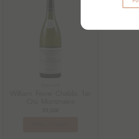
Po
Bijela vina
William Fevre Chablis 1er
Cru Montmains
59,30
€
Dodaj u košaricu