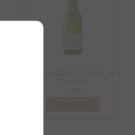
Bijela vina
blis
La Chablisienne Chablis La
os
Pierrelée
21,50
€
Dodaj u košaricu