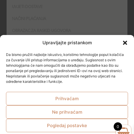
UVJETI DOSTAVE
NAČINI PLAĆANJA
OBRAZAC ZA RASKID UGOVORA
Upravljajte pristankom
POLITIKA KOLAČIĆA (COOKIES)
Da bismo pružili najbolje iskustvo, koristimo tehnologije poput kolačića
SIGURNOST
za čuvanje i/ili pristup informacijama o uređaju. Suglasnost s ovim
tehnologijama će nam omogućiti da obrađujemo podatke kao što su
ponašanje pri pregledavanju ili jedinstveni ID-ovi na ovoj web stranici.
NAČINI PLAĆANJA
Nepristanak ili povlačenje suglasnosti može negativno utjecati na
određene karakteristike i funkcije.
Prihvaćam
Ne prihvaćam
© All rights reserved
Pogledaj postavke
0