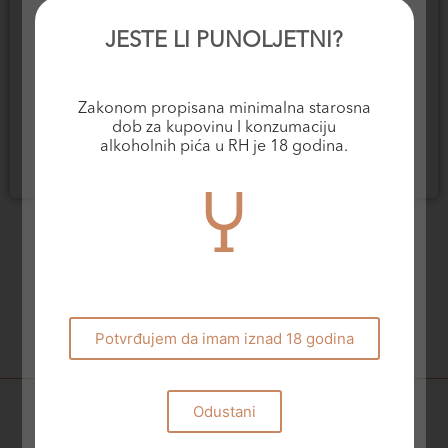
JESTE LI PUNOLJETNI?
Rose vina
Crvena vina
Saints Hills Heels Rose
Saints Hills Sv. Roko
Zakonom propisana minimalna starosna
dob za kupovinu I konzumaciju
26,80
€
36,00
€
alkoholnih pića u RH je 18 godina.
Dodaj u košaricu
Dodaj u košaricu
Potvrđujem da imam iznad 18 godina
Odustani