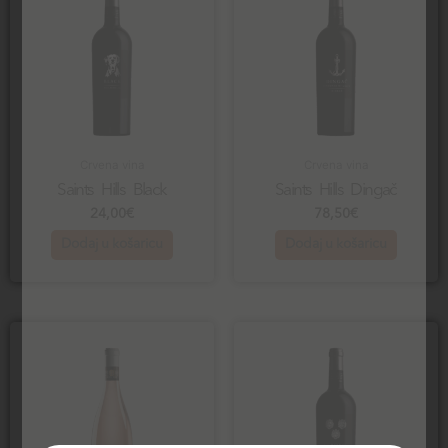
Crvena vina
Crvena vina
Saints Hills Black
Saints Hills Dingač
24,00
€
78,50
€
Dodaj u košaricu
Dodaj u košaricu